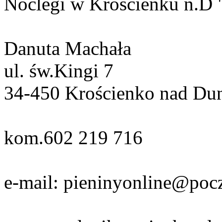
Noclegi w Krościenku n.D 
Danuta Machała
ul. św.Kingi 7
34-450 Krościenko nad Du
kom.602 219 716
e-mail: pieninyonline@pocz