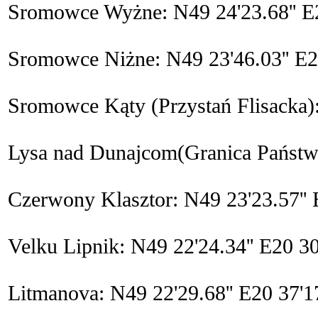
Sromowce Wyżne: N49 24'23.68'' E2
Sromowce Niżne: N49 23'46.03'' E20
Sromowce Kąty (Przystań Flisacka): 
Lysa nad Dunajcom(Granica Państwa)
Czerwony Klasztor: N49 23'23.57'' E
Velku Lipnik: N49 22'24.34'' E20 30
Litmanova: N49 22'29.68'' E20 37'17