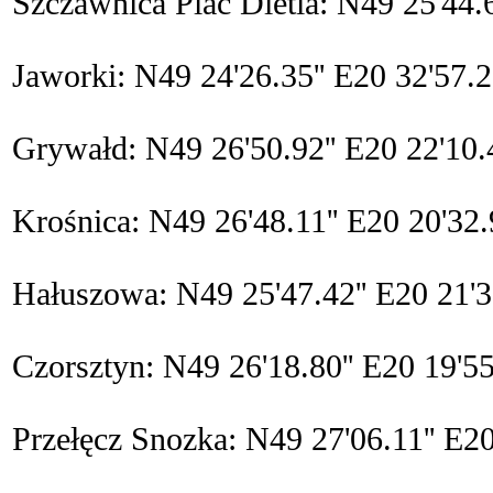
Szczawnica Plac Dietla: N49 25'44.6
Jaworki: N49 24'26.35'' E20 32'57.28
Grywałd: N49 26'50.92'' E20 22'10.4
Krośnica: N49 26'48.11'' E20 20'32.9
Hałuszowa: N49 25'47.42'' E20 21'36
Czorsztyn: N49 26'18.80'' E20 19'55
Przełęcz Snozka: N49 27'06.11'' E20