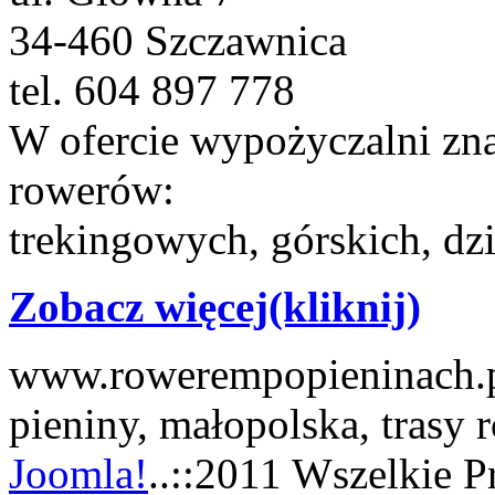
34-460 Szczawnica
tel. 604 897 778
W ofercie wypożyczalni zna
rowerów:
trekingowych, górskich, dzi
Zobacz więcej(kliknij)
www.rowerempopieninach.pl
pieniny, małopolska, trasy
Joomla!
..::2011 Wszelkie P