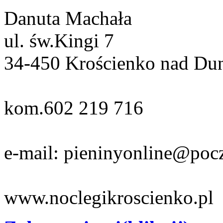
Danuta Machała
ul. św.Kingi 7
34-450 Krościenko nad Du
kom.602 219 716
e-mail: pieninyonline@pocz
www.noclegikroscienko.pl