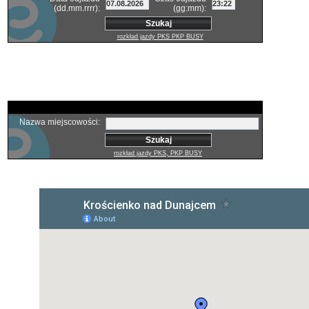
(dd.mm.rrrr):
(gg:mm):
rozkład jazdy PKS PKP BUSY
bilety lotnicze
bilety autokarowe
Nazwa miejscowości:
rozkład jazdy PKS, PKP BUSY
bilety lotnicze
bilety autokarowe