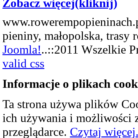
Zobacz więcej(kliknij)
www.rowerempopieninach.pl
pieniny, małopolska, trasy
Joomla!
..::2011 Wszelkie P
valid css
Informacje o plikach cook
Ta strona używa plików Coo
ich używania i możliwości
przeglądarce.
Czytaj więcej.