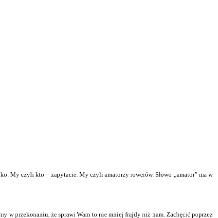
lko. My czyli kto – zapytacie. My czyli amatorzy rowerów. Słowo „amator” ma w
y w przekonaniu, że sprawi Wam to nie mniej frajdy niż nam. Zachęcić poprzez