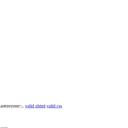
astrzezone::..
valid xhtml
valid css