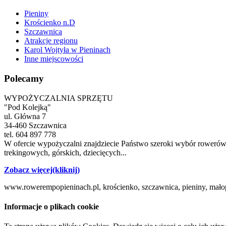
Pieniny
Krościenko n.D
Szczawnica
Atrakcje regionu
Karol Wojtyła w Pieninach
Inne miejscowości
Polecamy
WYPOŻYCZALNIA SPRZĘTU
"Pod Kolejką"
ul. Główna 7
34-460 Szczawnica
tel. 604 897 778
W ofercie wypożyczalni znajdziecie Państwo szeroki wybór rowerów
trekingowych, górskich, dziecięcych...
Zobacz więcej(kliknij)
www.rowerempopieninach.pl, krościenko, szczawnica, pieniny, mało
Informacje o plikach cookie