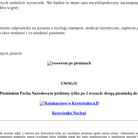
tych osobiście wycieczek. Nie będzie to może opis encyklopedyczny zaczerpnię
dów w góry.
zieniu odpowiedzi na pytania o noclegi, transport, atrakcje turystyczne, zaplecz
a chce wiedzieć i co wiedzieć powinien.
jcie, piszcie.
UWAGA!
w Pienińskim Parku Narodowym jeździmy tylko po 2 trasach: drogą pienińską d
Kroscienko Noclegi
 rowniez zdjęć z serwisu jest dozwolone tylko po uzyskaniu pisemnej zgody autora strony. Zabronione jes
ozumieniu przepisów prawa cywilnego.Autor dokłada starań aby treści przedstawione w niniejszym serwisie 