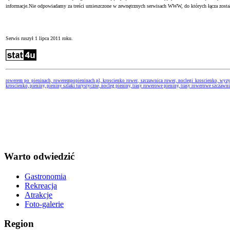
informacje.Nie odpowiadamy za treści umieszczone w zewnętrznych serwisach WWW, do których łącza zosta
Serwis ruszył 1 lipca 2011 roku.
rowerem po pieninach, rowerempopieninach.pl, kroscienko rower, szczawnica rower, noclegi kroscienko, wyzyw
kroscienko, pieniny, pieniny szlaki turystyczne, nocleg pieniny, trasy rowerowe pieniny, trasy rowerowe szczawn
Warto odwiedzić
Gastronomia
Rekreacja
Atrakcje
Foto-galerie
Region