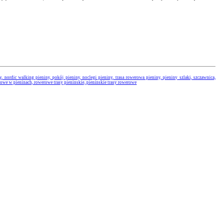
nordic walking pieniny, pokój pieniny, noclegi pieniny, trasa rowerowa pieniny, pieniny szlaki, szczawnica,
erowe w pieninach, rowerowe trasy pieninskie, pieninskie trasy rowerowe