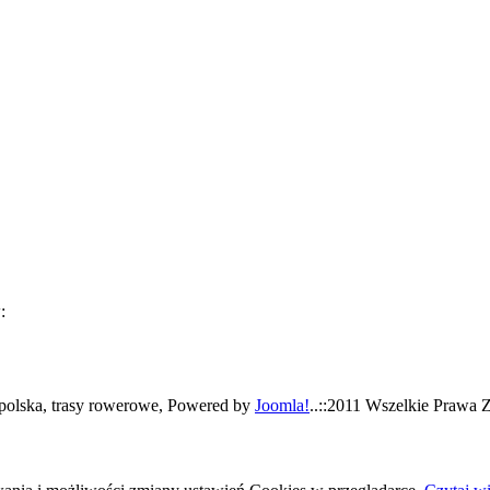
:
polska, trasy rowerowe, Powered by
Joomla!
..::2011 Wszelkie Prawa Z