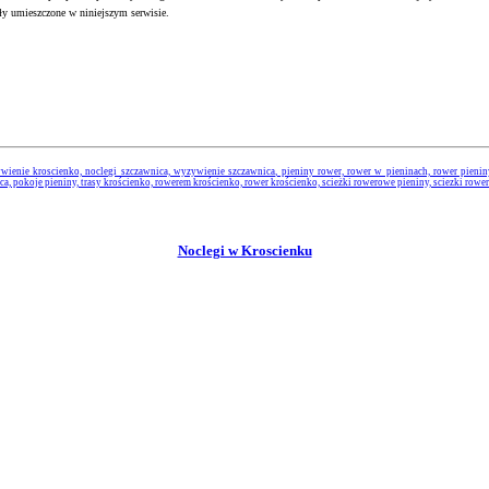
ły umieszczone w niniejszym serwisie.
ienie kroscienko, noclegi szczawnica, wyzywienie szczawnica, pieniny rower, rower w pieninach, rower pieniny, 
ica, pokoje pieniny, trasy krościenko, rowerem krościenko, rower krościenko, scieżki rowerowe pieniny, sciezki row
Noclegi w Kroscienku