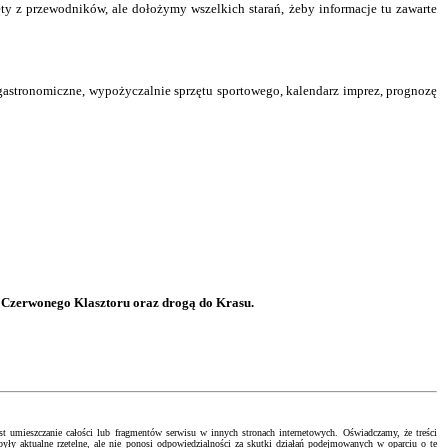
ty z przewodników, ale dołożymy wszelkich starań, żeby informacje tu zawarte
e gastronomiczne, wypożyczalnie sprzętu sportowego, kalendarz imprez, prognozę
o Czerwonego Klasztoru oraz drogą do Krasu.
t umieszczanie całości lub fragmentów serwisu w innych stronach internetowych. Oświadczamy, że treści
były aktualne rzetelne, ale nie ponosi odpowiedzialności za skutki działań podejmowanych w oparciu o te