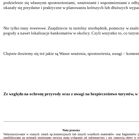
podzielenie się własnymi spostrzeżeniami, wrażeniami i wspomnieniami z odby
okazały się przydatne i praktyczne w planowaniu krótszych lub dłuższych wypa
Nie tylko trasy rowerowe. Znajdziecie tu rzetelny niezbędnik, pomocny w znale
pogody a nawet lokalizacje bankomatów w okolicy. Czyli wszystko to, co turyst
Chętnie dowiemy się też jakie są Wasze wrażenia, spostrzeżenia, uwagi – komentu
Ze względu na ochronę przyrody oraz z uwagi na bezpieczeństwo turystów, 
Nota prawna
Wykorzystywanie w roznych celach np.komercyjnych lub innych wszelkich materiałów oraz fragmentów jak
opublikowane na stronach niniejszego serwisu mają wyłącznie cel informacyjny i nie stanowią oferty w r