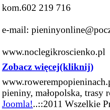
kom.602 219 716
e-mail: pieninyonline@pocz
www.noclegikroscienko.pl
Zobacz więcej(kliknij)
www.rowerempopieninach.pl
pieniny, małopolska, trasy
Joomla!
..::2011 Wszelkie P