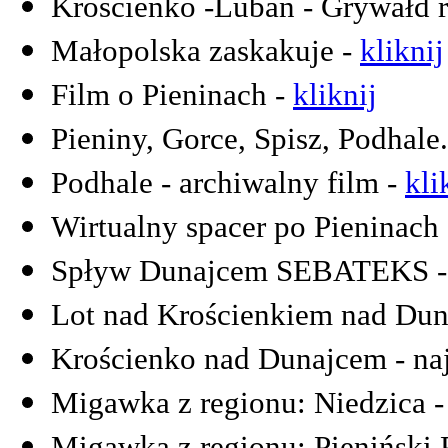
Krościenko -Lubań - Grywałd 
Małopolska zaskakuje -
kliknij
Film o Pieninach -
kliknij
Pieniny, Gorce, Spisz, Podhale
Podhale - archiwalny film -
kli
Wirtualny spacer po Pieninach
Spływ Dunajcem SEBATEKS 
Lot nad Krościenkiem nad Du
Krościenko nad Dunajcem - naj
Migawka z regionu: Niedzica 
Migawka z regionu: Pieniński