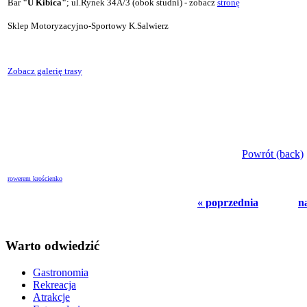
Bar
"U Kibica"
; ul.Rynek 34A/3 (obok studni) - zobacz
stronę
Sklep Motoryzacyjno-Sportowy K.Salwierz
Zobacz galerię trasy
Powrót (back)
rowerem krościenko
« poprzednia
n
Warto odwiedzić
Gastronomia
Rekreacja
Atrakcje