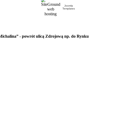
Joomla
Templates
Michalina”
-
powrót ulicą Zdrojową np. do Rynku