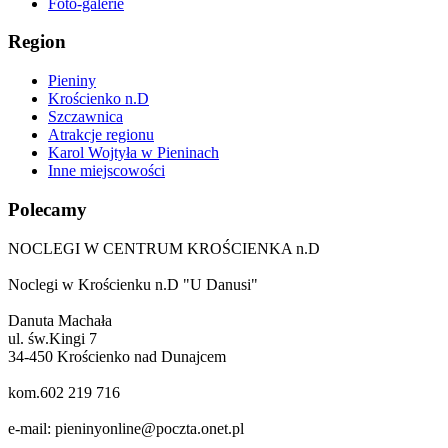
Foto-galerie
Region
Pieniny
Krościenko n.D
Szczawnica
Atrakcje regionu
Karol Wojtyła w Pieninach
Inne miejscowości
Polecamy
NOCLEGI W CENTRUM KROŚCIENKA n.D
Noclegi w Krościenku n.D "U Danusi"
Danuta Machała
ul. św.Kingi 7
34-450 Krościenko nad Dunajcem
kom.602 219 716
e-mail: pieninyonline@poczta.onet.pl