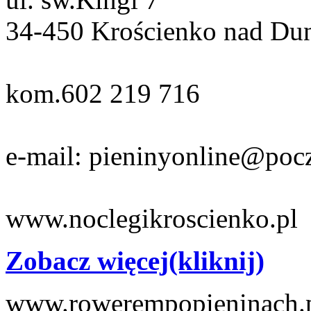
34-450 Krościenko nad Du
kom.602 219 716
e-mail: pieninyonline@pocz
www.noclegikroscienko.pl
Zobacz więcej(kliknij)
www.rowerempopieninach.pl