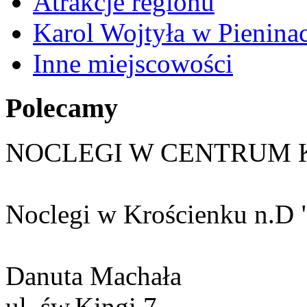
Atrakcje regionu
Karol Wojtyła w Pienina
Inne miejscowości
Polecamy
NOCLEGI W CENTRUM 
Noclegi w Krościenku n.D 
Danuta Machała
ul. św.Kingi 7