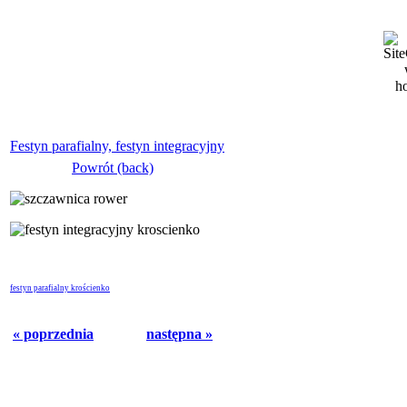
Festyn parafialny, festyn integracyjny
Powrót (back)
festyn parafialny krościenko
« poprzednia
następna »