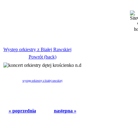
Występ orkiestry z Białej Rawskiej
Powrót (back)
występ orkiestry z białej rawskiej
« poprzednia
następna »