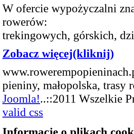
W ofercie wypożyczalni zna
rowerów:
trekingowych, górskich, dzi
Zobacz więcej(kliknij)
www.rowerempopieninach.pl
pieniny, małopolska, trasy
Joomla!
..::2011 Wszelkie P
valid css
Informacje o plikach cook